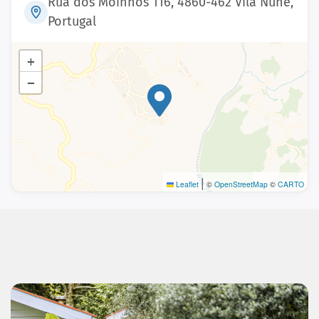
Rua dos Moinhos 116, 4860-462 Vila Nune,
Portugal
+
−
|
Leaflet
©
OpenStreetMap
©
CARTO