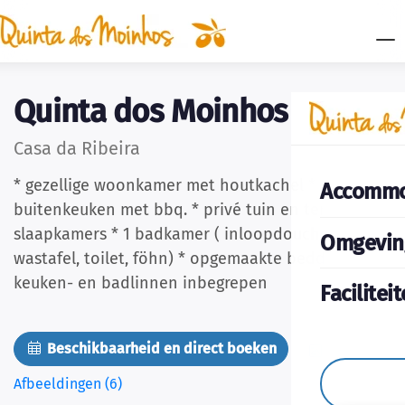
Quinta dos Moinhos
Casa da Ribeira
* gezellige woonkamer met houtkachel *
Accommo
buitenkeuken met bbq. * privé tuin en terras * 2
slaapkamers * 1 badkamer ( inloopdouche,
Omgevin
wastafel, toilet, föhn) * opgemaakte bedden *
keuken- en badlinnen inbegrepen
Facilitei
Beschikbaarheid en direct boeken
Afbeeldingen (6)