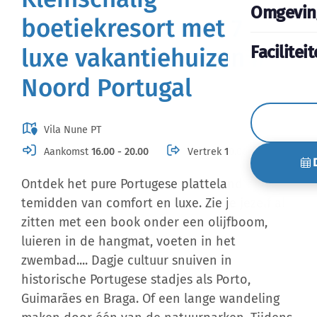
Omgevin
boetiekresort met 7
Facilitei
luxe vakantiehuizen in
Noord Portugal
Vila Nune PT
Aankomst
16.00 - 20.00
Vertrek
10.00
Ontdek het pure Portugese platteland
temidden van comfort en luxe. Zie je jezelf al
zitten met een book onder een olijfboom,
luieren in de hangmat, voeten in het
zwembad.... Dagje cultuur snuiven in
historische Portugese stadjes als Porto,
Guimarães en Braga. Of een lange wandeling