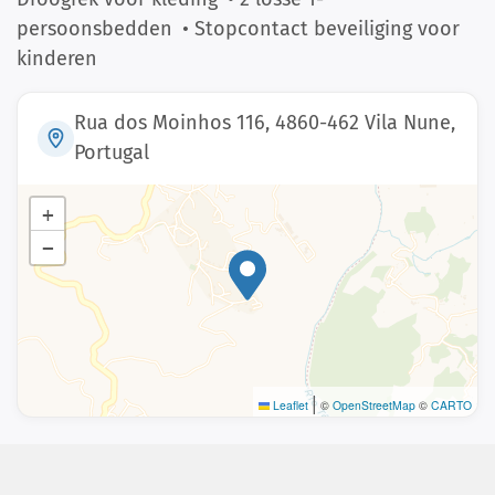
persoonsbedden
• Stopcontact beveiliging voor
kinderen
Rua dos Moinhos 116, 4860-462 Vila Nune,
Portugal
+
−
|
Leaflet
©
OpenStreetMap
©
CARTO